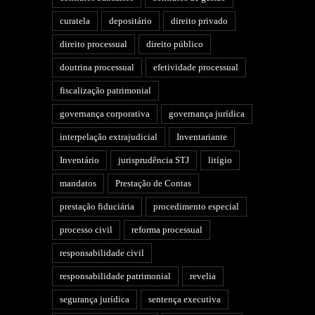
curatela
depositário
direito privado
direito processual
direito público
doutrina processual
efetividade processual
fiscalização patrimonial
governança corporativa
governança jurídica
interpelação extrajudicial
Inventariante
Inventário
jurisprudência STJ
litígio
mandatos
Prestação de Contas
prestação fiduciária
procedimento especial
processo civil
reforma processual
responsabilidade civil
responsabilidade patrimonial
revelia
segurança jurídica
sentença executiva